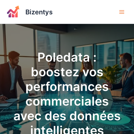
Aller
au
Bizentys
contenu
Poledata :
boostez vos
performances
commerciales
avec des données
intelligentes