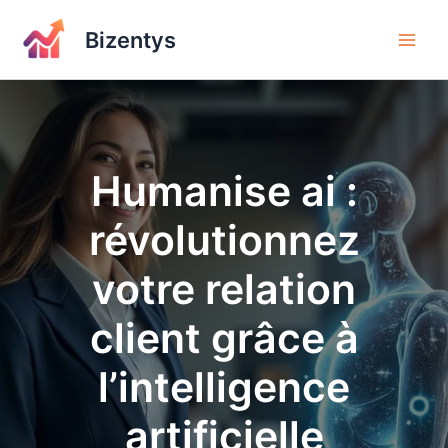
Aller
au
Bizentys
contenu
Humanise ai :
révolutionnez
votre relation
client grâce à
l’intelligence
artificielle