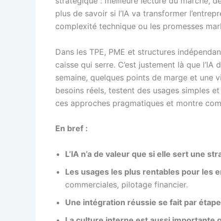
stratégique : meilleure lecture du marché, dé
plus de savoir si l’IA va transformer l’entr
complexité technique ou les promesses mar
Dans les TPE, PME et structures indépendantes,
caisse qui serre. C’est justement là que l’I
semaine, quelques points de marge et une vis
besoins réels, testent des usages simples et 
ces approches pragmatiques et montre comme
En bref :
L’IA n’a de valeur que si elle sert une str
Les usages les plus rentables pour les 
commerciales, pilotage financier.
Une intégration réussie se fait par étap
La culture interne est aussi importante 