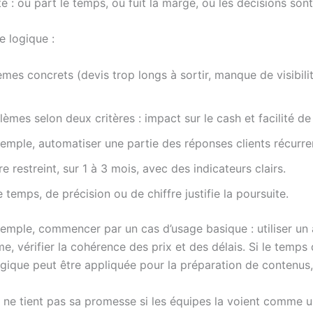
é : où part le temps, où fuit la marge, où les décisions son
 logique :
èmes concrets (devis trop longs à sortir, manque de visibilit
lèmes selon deux critères : impact sur le cash et facilité de
emple, automatiser une partie des réponses clients récurr
e restreint, sur 1 à 3 mois, avec des indicateurs clairs.
de temps, de précision ou de chiffre justifie la poursuite.
emple, commencer par un cas d’usage basique : utiliser un a
, vérifier la cohérence des prix et des délais. Si le temps
ogique peut être appliquée pour la préparation de contenus
 L’IA ne tient pas sa promesse si les équipes la voient com