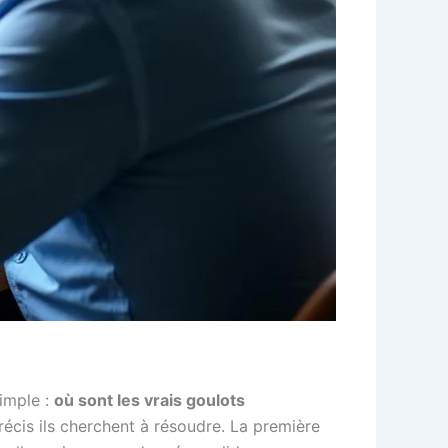
simple :
où sont les vrais goulots
écis ils cherchent à résoudre. La première