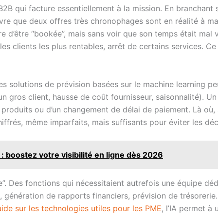
B2B qui facture essentiellement à la mission. En branchant
uvre que deux offres très chronophages sont en réalité à mar
re d’être “bookée”, mais sans voir que son temps était mal va
s clients les plus rentables, arrêt de certains services. Ce 
 Les solutions de prévision basées sur le machine learning pe
’un gros client, hausse de coût fournisseur, saisonnalité). Un
e produits ou d’un changement de délai de paiement. Là où, a
iffrés, même imparfaits, mais suffisants pour éviter les déci
 boostez votre visibilité en ligne dès 2026
tique”. Des fonctions qui nécessitaient autrefois une équipe 
e, génération de rapports financiers, prévision de trésoreri
ide sur les technologies utiles pour les PME
, l’IA permet à