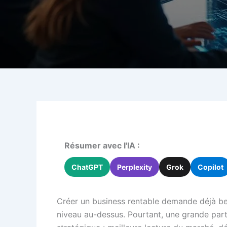
Résumer avec l'IA :
ChatGPT
Perplexity
Grok
Copilot
Créer un business rentable demande déjà bea
niveau au-dessus. Pourtant, une grande part