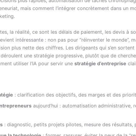
cisions plus rapides, automatisation de tâches chronophages, 
epreneuriat, mais comment l’intégrer concrètement dans un m
keting.
 la réalité, ce sont les délais de paiement, les devis à sort
A devient intéressante : non pas pour “réinventer le monde”,
ion plus nette des chiffres. Les dirigeants qui s’en sortent
déroulent une stratégie progressive, plutôt que de chercher 
nt utiliser l’IA pour servir une
stratégie d’entreprise
clai
atégie
: clarification des objectifs, des marges et des priorit
entrepreneurs
aujourd’hui : automatisation administrative, r
es
: diagnostic, petits projets pilotes, mesure des résultats
que la technologie
: former, rassurer, éviter la peur de la 