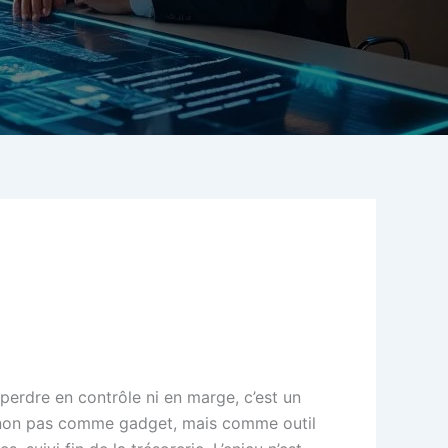
perdre en contrôle ni en marge, c’est un
IA non pas comme gadget, mais comme outil