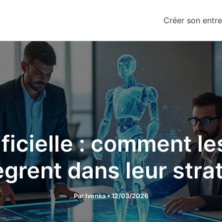
Créer son entre
tificielle : comment l
tègrent dans leur stra
Par
Ivenka
•
12/03/2026