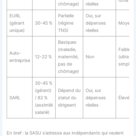
forte
chômage)
réelles
EURL
Partielle
Oui, sur
(gérant
30-45 %
(régime
dépenses
Moyenn
unique)
TNS)
réelles
Basiques
(maladie,
Faible
Auto-
12-22 %
maternité,
Non
(ultra-
entreprise
pas de
simplifié
chômage)
30-45 %
(gérant)
Dépend du
Oui, sur
SARL
/ 82 %
statut du
dépenses
Élevée
(assimilé
dirigeant
réelles
salarié)
En bref : la SASU s’adresse aux indépendants qui veulent