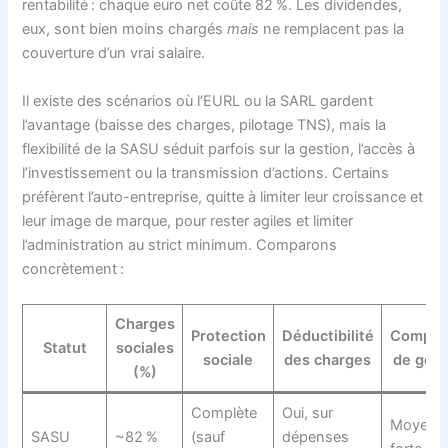
rentabilité : chaque euro net coûte 82 %. Les dividendes,
eux, sont bien moins chargés
mais
ne remplacent pas la
couverture d’un vrai salaire.
Il existe des scénarios où l’EURL ou la SARL gardent
l’avantage (baisse des charges, pilotage TNS), mais la
flexibilité de la SASU séduit parfois sur la gestion, l’accès à
l’investissement ou la transmission d’actions. Certains
préfèrent l’auto-entreprise, quitte à limiter leur croissance et
leur image de marque, pour rester agiles et limiter
l’administration au strict minimum. Comparons
concrètement :
Charges
Protection
Déductibilité
Complex
Statut
sociales
sociale
des charges
de gest
(%)
Complète
Oui, sur
Moyenn
SASU
~82 %
(sauf
dépenses