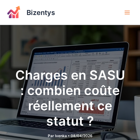
Aller
au
Bizentys
contenu
Charges en SASU
: combien coûte
réellement ce
statut ?
Par
Ivenka
•
08/04/2026