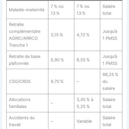
7 % ou
7 % ou
Salaire
Maladie-maternité
13 %
13 %
total
Retraite
complémentaire
Jusqu’à
3,15 %
4,72 %
AGIRC/ARRCO
1 PMSS
Tranche 1
Retraite de base
Jusqu’à
6,90 %
8,55 %
plafonnée
1 PMSS
98,25 %
CSG/CRDS
9,70 %
–
du
salaire
Allocations
3,45 % à
Salaire
–
familiales
5,25 %
total
Accidents du
Salaire
–
Variable
travail
total