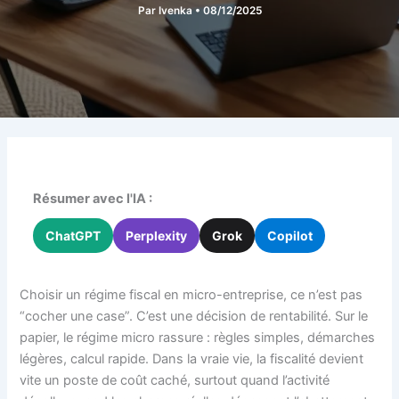
Par
Ivenka
•
08/12/2025
Résumer avec l'IA :
ChatGPT
Perplexity
Grok
Copilot
Choisir un régime fiscal en micro-entreprise, ce n’est pas
“cocher une case”. C’est une décision de rentabilité. Sur le
papier, le régime micro rassure : règles simples, démarches
légères, calcul rapide. Dans la vraie vie, la fiscalité devient
vite un poste de coût caché, surtout quand l’activité