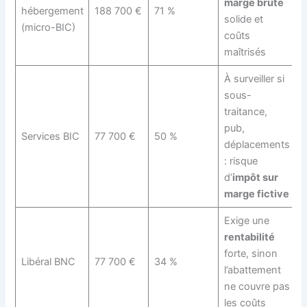
marge brute
hébergement
188 700 €
71 %
solide et
(micro-BIC)
coûts
maîtrisés
À surveiller si
sous-
traitance,
pub,
Services BIC
77 700 €
50 %
déplacements
: risque
d’
impôt sur
marge fictive
Exige une
rentabilité
forte, sinon
Libéral BNC
77 700 €
34 %
l’abattement
ne couvre pas
les coûts