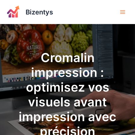
Aller
au
Bizentys
contenu
Cromalin
impression :
optimisez vos
visuels avant
impression avec
précision