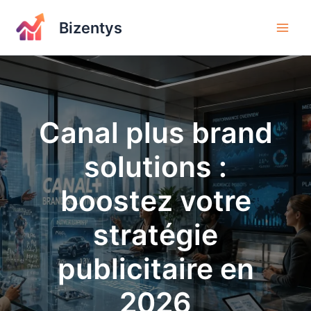
Aller
au
Bizentys
contenu
Canal plus brand
solutions :
boostez votre
stratégie
publicitaire en
2026