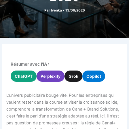
Par
Ivenka
•
13/06/2026
Résumer avec l'IA :
ChatGPT
Perplexity
Grok
Copilot
L’univers publicitaire bouge vite. Pour les entreprises qui
veulent rester dans la course et viser la croissance solide,
comprendre la transformation de Canal+ Brand Solutions,
c’est faire le pari d’une stratégie adaptée au réel. Ici, il n’est
pas question de promesses creuses : la régie de Canal+