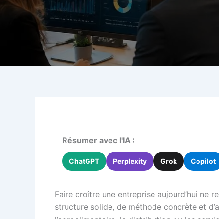
Résumer avec l'IA :
ChatGPT
Perplexity
Grok
Copilot
Faire croître une entreprise aujourd’hui ne 
structure solide, de méthode concrète et d’a