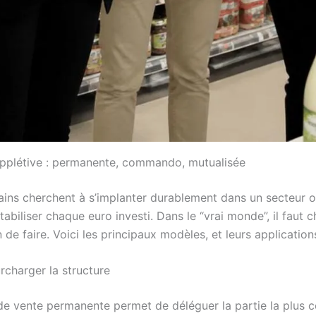
upplétive : permanente, commando, mutualisée
ins cherchent à s’implanter durablement dans un secteur ou
abiliser chaque euro investi. Dans le “vrai monde”, il faut c
 de faire. Voici les principaux modèles, et leurs applicatio
rcharger la structure
 de vente permanente permet de déléguer la partie la plus c