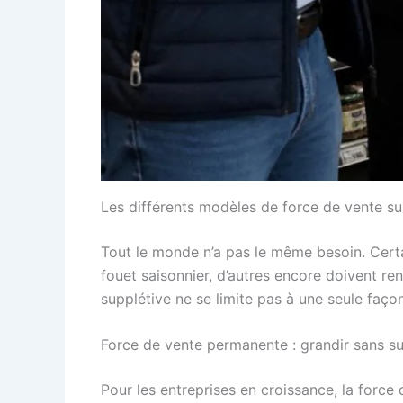
Les différents modèles de force de vente s
Tout le monde n’a pas le même besoin. Certa
fouet saisonnier, d’autres encore doivent rent
supplétive ne se limite pas à une seule façon
Force de vente permanente : grandir sans su
Pour les entreprises en croissance, la force