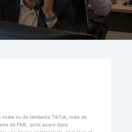
on virale ou de tendance TikTok, mais de
ants de PME, qu’ils soient dans