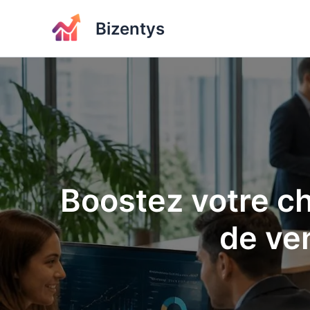
Aller
Bizentys
au
contenu
Boostez votre ch
de ve