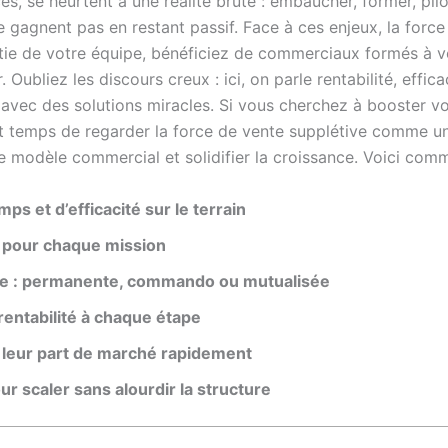
vices, se heurtent à une réalité brute : embaucher, former, pi
e gagnent pas en restant passif. Face à ces enjeux, la for
tie de votre équipe, bénéficiez de commerciaux formés à vo
Oubliez les discours creux : ici, on parle rentabilité, effic
avec des solutions miracles. Si vous cherchez à booster votre
est temps de regarder la force de vente supplétive comme u
tre modèle commercial et solidifier la croissance. Voici com
ps et d’efficacité sur le terrain
ée pour chaque mission
ure : permanente, commando ou mutualisée
 rentabilité à chaque étape
é leur part de marché rapidement
our scaler sans alourdir la structure