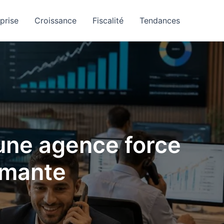
prise
Croissance
Fiscalité
Tendances
 une agence force
rmante